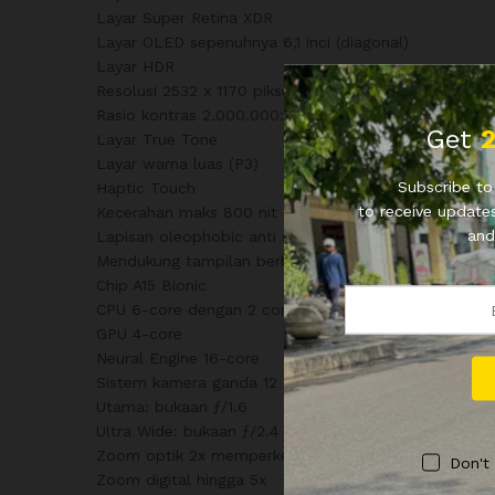
Layar Super Retina XDR
Layar OLED sepenuhnya 6,1 inci (diagonal)
Layar HDR
Resolusi 2532 x 1170 piksel pada 460 ppi
Rasio kontras 2.000.000:1 (umum)
Get
Layar True Tone
Layar warna luas (P3)
Subscribe to 
Haptic Touch
to receive updates
Kecerahan maks 800 nit (umum); kecerahan maks 120
and
Lapisan oleophobic anti sidik jari
Mendukung tampilan berbagai bahasa dan karakter 
Chip A15 Bionic
CPU 6-core dengan 2 core performa dan 4 core efisi
GPU 4-core
Neural Engine 16-core
Sistem kamera ganda 12 MP: Kamera Utama dan Ultr
Utama: bukaan ƒ/1.6
Ultra Wide: bukaan ƒ/2.4 dan bidang pandang 120°
Zoom optik 2x memperkecil
Don't
Zoom digital hingga 5x