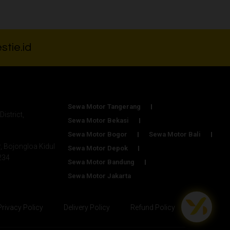
stie.id
Sewa Motor Tangerang
District,
Sewa Motor Bekasi
Sewa Motor Bogor
Sewa Motor Bali
r, Bojongloa Kidul
Sewa Motor Depok
234
Sewa Motor Bandung
Sewa Motor Jakarta
Privacy Policy
Delivery Policy
Refund Policy