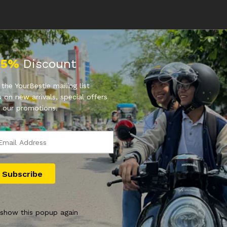
25%
Discount
the YourBestie mailing list
 on new arrivals, special offers
0 nit (HDR)
 our promotions.
secara bersamaan
ensi
a Wide
 show this popup again