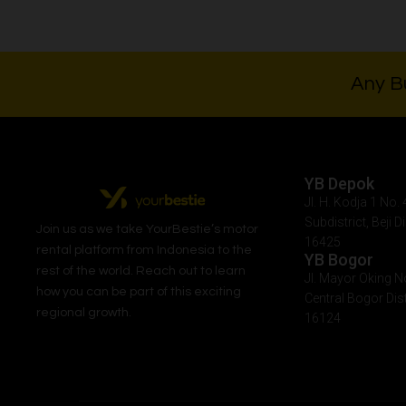
Any Bu
YB Depok
Jl. H. Kodja 1 No
Subdistrict, Beji D
Join us as we take
YourBestie
’s motor
16425
rental platform from Indonesia to the
YB Bogor
rest of the world.
Reach out to learn
Jl. Mayor Oking N
how you can be part of this exciting
Central Bogor Dist
regional growth.
16124