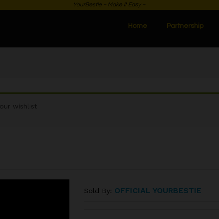
YourBestie ~ Make it Easy ~
Home
Partnership
ur wishlist
OFFICIAL YOURBESTIE
Sold By: