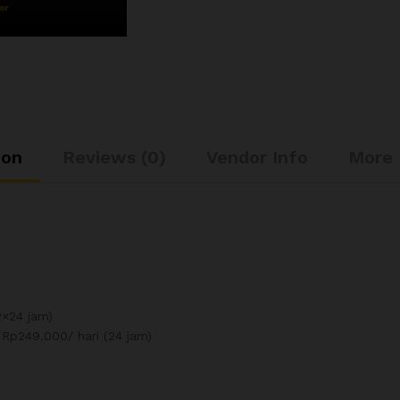
ion
Reviews (0)
Vendor Info
More 
2×24 jam)
 Rp249.000/ hari (24 jam)