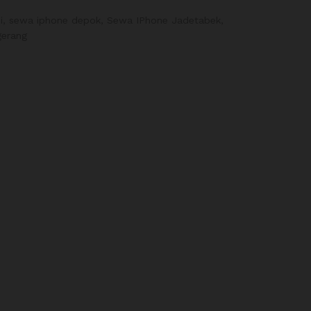
i
,
sewa iphone depok
,
Sewa IPhone Jadetabek
,
gerang