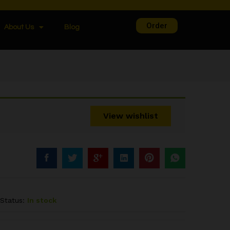
Order
About Us
Blog
View wishlist
Status:
In stock