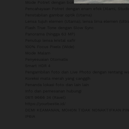
Mode Potret dengan bokeh yang disempurnakan dan
Pencahayaan Potret dengan enam efek (Alami, Studi
Penstabilan gambar optik (Utama)
Lensa tujuh elemen (Utama); lensa lima elemen (Ultr
Flash True Tone dengan Slow Sync
Panorama (hingga 63 MP)
Penutup lensa kristal safir
100% Focus Pixels (Wide)
Mode Malam
Penyesuaian Otomatis
Smart HDR 4
Pengambilan foto dan Live Photo dengan rentang wa
Koreksi mata merah yang canggih
Penanda lokasi foto dan lain lain
Info dan pemesanan hubungi
0811 9666 34 (Ravel)
https://yourbestie.id/
DEMI KEAMANAN, MOHON TIDAK NONAKTIFKAN PIN
IP6IA