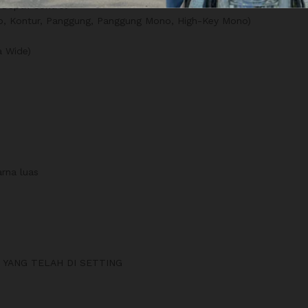
 Depth Control
o, Kontur, Panggung, Panggung Mono, High-Key Mono)
a Wide)
rna luas
 YANG TELAH DI SETTING