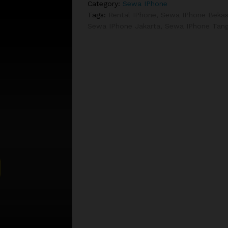
Category:
Sewa IPhone
Tags:
Rental IPhone
,
Sewa IPhone Bekas
Sewa IPhone Jakarta
,
Sewa IPhone Tan