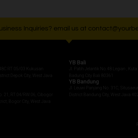
siness Inquiries? email us at contact@yourbe
YB Bali
. 48C RT 05/03 Kukusan
Jl. Patih Jelantik No.48 Legian , Kuta 
istrict Depok City, West Java
Badung City Bali 80361
YB Bandung
Jl. Leuwi Panjang No. 31C, Situsaeu
o. 21, RT.04/RW.06, Cibogor
District Bandung City, West Java 40
rict, Bogor City, West Java